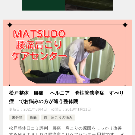
松戸整体 腰痛 ヘルニア 脊柱管狭窄症 すべり
症 でお悩みの方が通う整体院
更新日：
2021年8月4日
公開日：
2018年1月21日
未分類
膝痛
首 肩こりの痛み
松戸整体口コミ評判 腰痛 肩こりの原因をしっかり改善
するＭＡＴＳＵＤＯ腰痛肩こりケアセンター 田村です。 イ