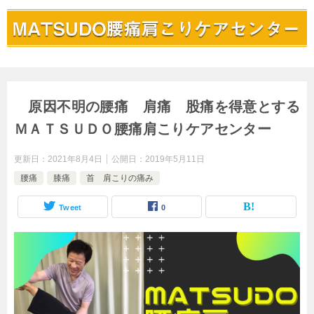
原因不明の腰痛 肩痛 股痛を得意とする
ＭＡＴＳＵＤＯ腰痛肩こりケアセンター
更新日：
2021年8月4日
公開日：
2019年5月11日
腰痛
膝痛
首 肩こりの痛み
Tweet
0