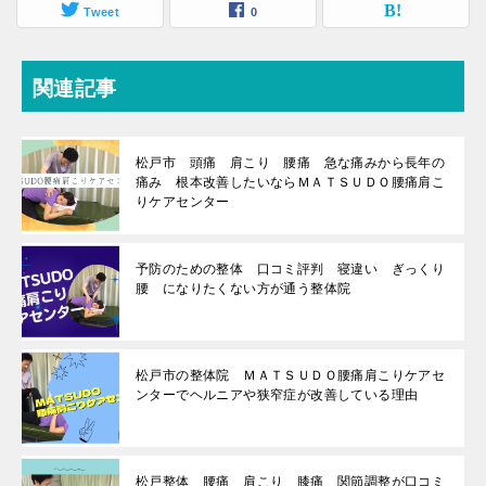
Tweet
0
関連記事
松戸市 頭痛 肩こり 腰痛 急な痛みから長年の
痛み 根本改善したいならＭＡＴＳＵＤＯ腰痛肩こ
りケアセンター
予防のための整体 口コミ評判 寝違い ぎっくり
腰 になりたくない方が通う整体院
松戸市の整体院 ＭＡＴＳＵＤＯ腰痛肩こりケアセ
ンターでヘルニアや狭窄症が改善している理由
松戸整体 腰痛 肩こり 膝痛 関節調整が口コミ