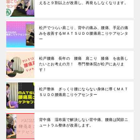
えると９割以上が改善し、再発もしなくなります。
松戸でつらい肩こり、背中の痛み、腰痛、手足の痛
みを改善するＭＡＴＳＵＤＯ腰痛肩こりケアセンタ
ー
松戸腰痛 長年の 腰痛 肩こり 膝痛 を改善し
たいとお考えの方！ 専門整体院が松戸にありま
す！
松戸整体 ぎっくり腰にならない身体に導くＭＡＴ
ＳＵＤＯ腰痛肩こりケアセンター
背中痛 湿布薬で解決しない背中痛、腰痛は関節ニ
ュートラル整体が改善します。