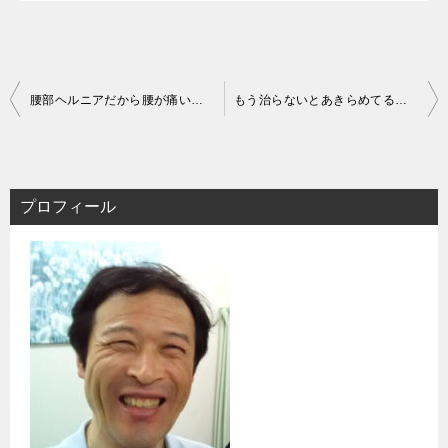
投
腰部ヘルニアだから腰が痛いのか？松戸整体
もう治らないとあきらめてる腰痛は 認識不足からの思い込みが多いです
稿
ナ
ビ
プロフィール
ゲ
ー
シ
ョ
ン